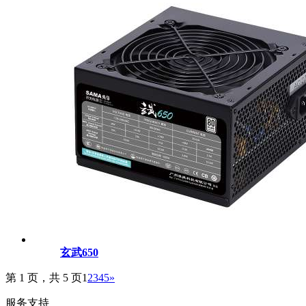
玄武650
第 1 页，共 5 页
1
2
3
4
5
»
服务支持