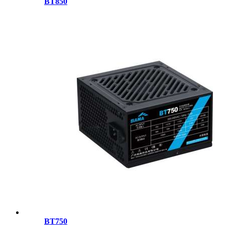
BT850
BT750