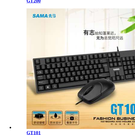
GT200
GT101