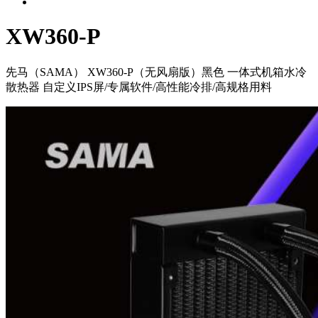
XW360-P
先马（SAMA） XW360-P（无风扇版）黑色 一体式机箱水冷
散热器 自定义IPS屏/专属软件/高性能冷排/高规格用料