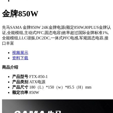
金牌850W
先马SAMA 金牌850W 24K金牌电源(额定850W,80PLUS金牌认
证,全能模组,主动式PFC,固态电容)效率超过国际金牌标准1%,
全能模组,LLC谐振,DC2DC,一体式PFC电感,军规固态电容,接
口丰富
视频展示
资料下载
商品介绍
产品型号
FTX-850-1
产品类别
ATX电源
产品尺寸
180（L）*150（w）*85.5（H）mm
额定功率
850W