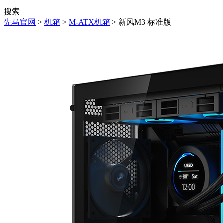
搜索
先马官网
>
机箱
>
M-ATX机箱
> 新风M3 标准版