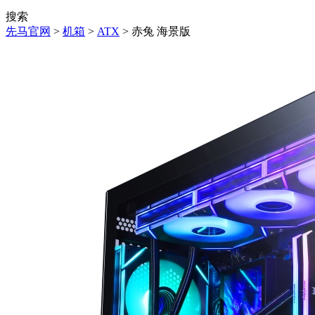
搜索
先马官网
>
机箱
>
ATX
> 赤兔 海景版