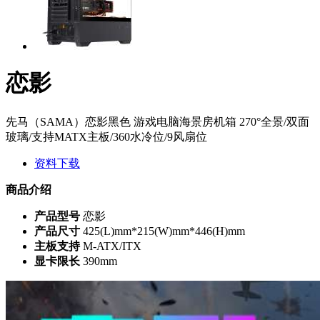
恋影
先马（SAMA）恋影黑色 游戏电脑海景房机箱 270°全景/双面
玻璃/支持MATX主板/360水冷位/9风扇位
资料下载
商品介绍
产品型号
恋影
产品尺寸
425(L)mm*215(W)mm*446(H)mm
主板支持
M-ATX/ITX
显卡限长
390mm