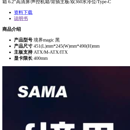
箱 6.2"高清屏/声控机箱/背插主板/双360水冷位/Type-C
资料下载
说明书
商品介绍
产品型号
境界magic 黑
产品尺寸
451(L)mm*245(W)mm*490(H)mm
主板支持
ATX/M-ATX/ITX
显卡限长
400mm